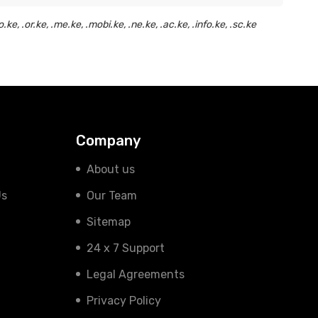
, .or.ke, .me.ke, .mobi.ke, .ne.ke, .ac.ke, .info.ke, .sc.ke
Company
About us
Us
Our Team
Sitemap
24 x 7 Support
Legal Agreements
Privacy Policy