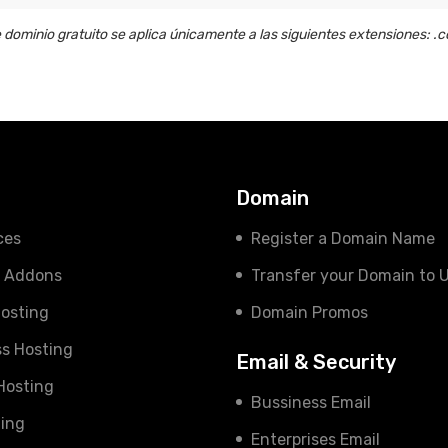
 dominio gratuito se aplica únicamente a las siguientes extensiones: .co.ke
s
Domain
ces
Register a Domain Name
e Addons
Transfer your Domain to 
osting
Domain Promos
s Hosting
Email & Security
 Hosting
Bussiness Email
ing
Enterprises Email