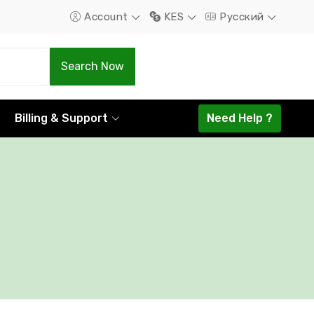
Account
KES
Русский
.Com
.Net
Search Now
1298.16
1585.44
Billing & Support
Need Help ?