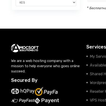
*
Бесплатная
Service
My Servi
We are a web hosting company with a
Availabl
mission to help everyone who goes online
succeed.
Shared H
Secured By
Wordpres
Reseller
VPS Host