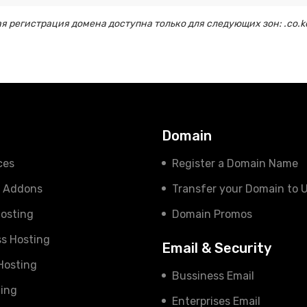
 регистрация домена доступна только для следующих зон: .co.ke, .or.k
s
Domain
ces
Register a Domain Name
e Addons
Transfer your Domain to 
osting
Domain Promos
s Hosting
Email & Security
 Hosting
Bussiness Email
ing
Enterprises Email