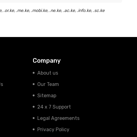
e, .me.ke, .mobi.ke, .ne.ke, .ac.ke, .info.ke, .sc.ke
Company
About us
Us
Our Team
Sitemap
24 x 7 Support
Legal Agreements
Privacy Policy