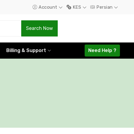
Account
KES
Persian
.Com
.Net
Search Now
1298.16
1585.44
Billing & Support
Need Help ?