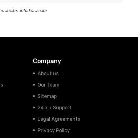
e.ke, .mobi.ke, .ne.ke, .ac.ke, .info.ke, .sc.ke
Company
About us
Us
Our Team
Sitemap
24 x 7 Support
Legal Agreements
Privacy Policy