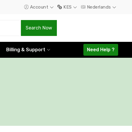
Account
KES
Nederlands
.Com
.Net
Search Now
1298.16
1585.44
Billing & Support
Need Help ?