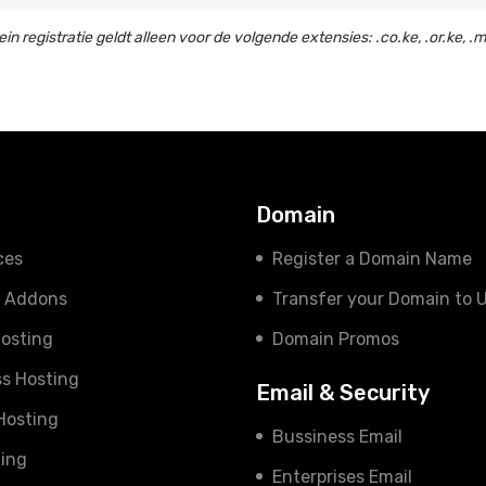
in registratie geldt alleen voor de volgende extensies: .co.ke, .or.ke, .me.
s
Domain
ces
Register a Domain Name
e Addons
Transfer your Domain to 
osting
Domain Promos
s Hosting
Email & Security
 Hosting
Bussiness Email
ing
Enterprises Email