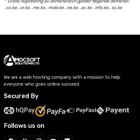
*
Gratis registrering av domenenavn gjelder følgende domener:
.co.ke, .or.ke, .me.ke, .mobi.ke, .ne.ke, .ac.ke, .info.ke, .sc.ke
We are a web hosting company with a mission to help
everyone who goes online succeed.
Secured By
Follows us on